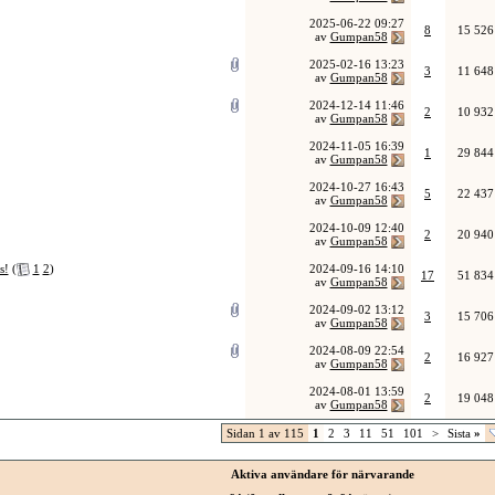
2025-06-22
09:27
8
15 526
av
Gumpan58
2025-02-16
13:23
3
11 648
av
Gumpan58
2024-12-14
11:46
2
10 932
av
Gumpan58
2024-11-05
16:39
1
29 844
av
Gumpan58
2024-10-27
16:43
5
22 437
av
Gumpan58
2024-10-09
12:40
2
20 940
av
Gumpan58
s!
(
1
2
)
2024-09-16
14:10
17
51 834
av
Gumpan58
2024-09-02
13:12
3
15 706
av
Gumpan58
2024-08-09
22:54
2
16 927
av
Gumpan58
2024-08-01
13:59
2
19 048
av
Gumpan58
Sidan 1 av 115
1
2
3
11
51
101
>
Sista
»
Aktiva användare för närvarande