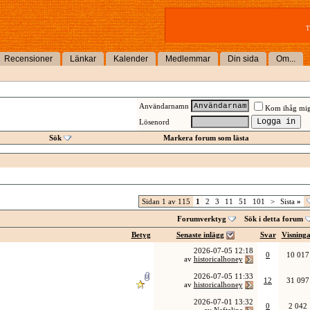
T
Recensioner
Länkar
Kalender
Medlemmar
Din sida
Om...
Användarnamn
Kom ihåg mi
Lösenord
Sök
Markera forum som lästa
Sidan 1 av 115
1
2
3
11
51
101
>
Sista
»
Forumverktyg
Sök i detta forum
Betyg
Senaste inlägg
Svar
Visning
2026-07-05
12:18
0
10 017
av
historicalhoney
2026-07-05
11:33
12
31 097
av
historicalhoney
2026-07-01
13:32
0
2 042