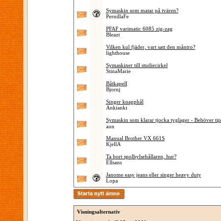
Symaskin som matar på tvären?
PernillaFe
PFAF varimatic 6085 zig-zag
Bleazt
Vilken kul fjäder, vart satt den måntro?
lighthouse
Symaskiner till studiecirkel
StinaMarie
Båtkapell
Bjornj
Singer knapphål
Ankianki
Symaskin som klarar tjocka tyglager - Behöver tip
aon
Manual Brother VX 661S
KjellA
Ta bort spolhylsehållaren, hur?
Ellsans
Janome easy jeans eller singer heavy duty
Lopa
Visningsalternativ