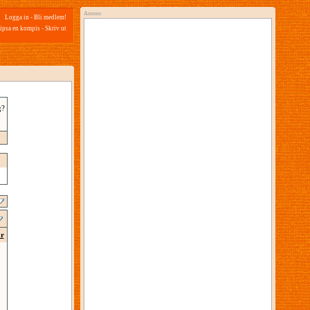
Annons
Logga in
-
Bli medlem!
ipsa en kompis
-
Skriv ut
g?
ar