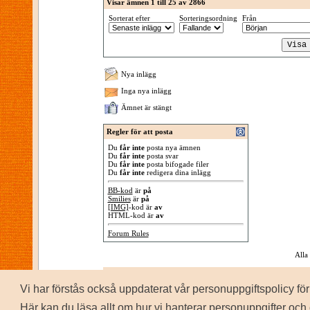
Visar ämnen 1 till 25 av 2866
Sorterat efter
Sorteringsordning
Från
Nya inlägg
Inga nya inlägg
Ämnet är stängt
Regler för att posta
Du
får inte
posta nya ämnen
Du
får inte
posta svar
Du
får inte
posta bifogade filer
Du
får inte
redigera dina inlägg
BB-kod
är
på
Smilies
är
på
[IMG]
-kod är
av
HTML-kod är
av
Forum Rules
Alla
Vi har förstås också uppdaterat vår personuppgiftspolicy 
P
Copyrig
Här kan du läsa allt om hur vi hanterar personuppgifter och 