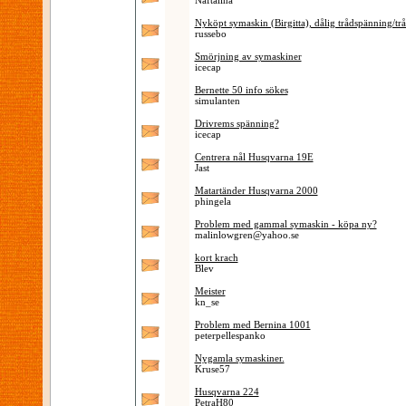
Naftalina
Nyköpt symaskin (Birgitta), dålig trådspänning/tråd
russebo
Smörjning av symaskiner
icecap
Bernette 50 info sökes
simulanten
Drivrems spänning?
icecap
Centrera nål Husqvarna 19E
Jast
Matartänder Husqvarna 2000
phingela
Problem med gammal symaskin - köpa ny?
malinlowgren@yahoo.se
kort krach
Blev
Meister
kn_se
Problem med Bernina 1001
peterpellespanko
Nygamla symaskiner.
Kruse57
Husqvarna 224
PetraH80