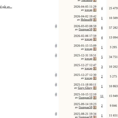
av
Naftalina
 går av...
2026-04-05
11:29
4
25 479
av
icecap
2026-04-02
19:42
1
10 509
av
HelmutM
2026-03-03
08:59
8
57 282
av
Gumpan58
2026-02-06
17:59
4
13 094
av
icecap
2026-01-15
15:09
1
3 295
av
icecap
2025-12-31
19:51
5
34 751
av
icecap
2025-12-27
12:47
3
10 202
av
icecap
2025-12-27
12:30
2
5 275
av
icecap
2025-11-18
00:11
1
10 863
av
Gory-Glory
2025-10-15
12:10
11
15 949
av
Gumpan58
2025-09-14
19:23
2
9 846
av
Gumpan58
2025-08-21
19:34
1
11 651
av
Gumpan58