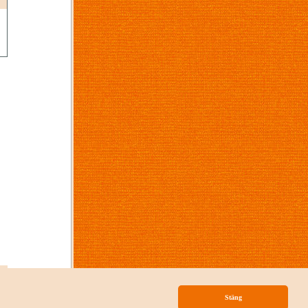
p
Stäng