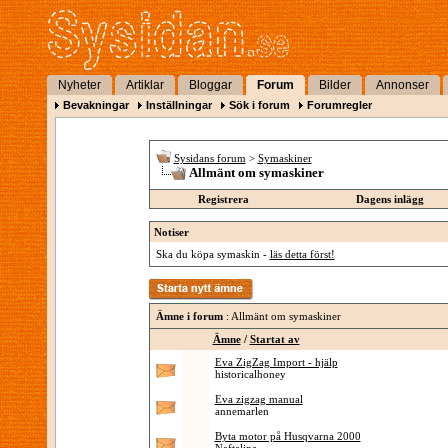
Nyheter
Artiklar
Bloggar
Forum
Bilder
Annonser
Bevakningar
Inställningar
Sök i forum
Forumregler
Sysidans forum
>
Symaskiner
Allmänt om symaskiner
Registrera
Dagens inlägg
Notiser
Ska du köpa symaskin -
läs detta först!
Ämne i forum
: Allmänt om symaskiner
Ämne
/
Startat av
Eva ZigZag Import - hjälp
historicalhoney
Eva zigzag manual
annemarlen
Byta motor på Husqvarna 2000