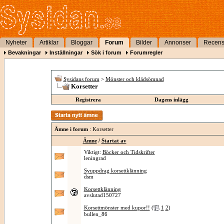
Nyheter
Artiklar
Bloggar
Forum
Bilder
Annonser
Recens
Bevakningar
Inställningar
Sök i forum
Forumregler
Sysidans forum
>
Mönster och klädsömnad
Korsetter
Registrera
Dagens inlägg
Ämne i forum
: Korsetter
Ämne
/
Startat av
Viktigt:
Böcker och Tidskrifter
leningrad
Syuppdrag korsettklänning
dsm
Korsettklänning
avslutad150727
Korsettmönster med kupor!!
(
1
2
)
bullen_86