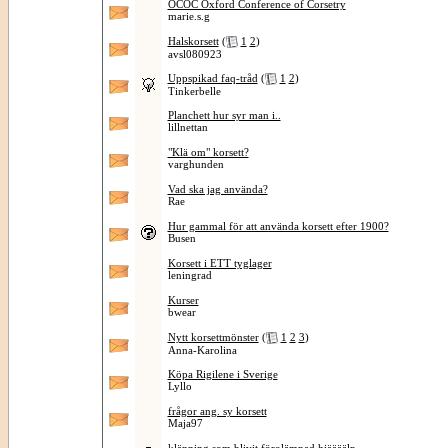
OCOC Oxford Conference of Corsetry
marie.s.g
Halskorsett
(
1
2
)
avsl080923
Uppspikad faq-tråd
(
1
2
)
Tinkerbelle
Planchett hur syr man i..
lillnettan
"Klä om" korsett?
varghunden
Vad ska jag använda?
Rae
Hur gammal för att använda korsett efter 1900?
Busen
Korsett i ETT tyglager
leningrad
Kurser
bwear
Nytt korsettmönster
(
1
2
3
)
Anna-Karolina
Köpa Rigilene i Sverige
Lyllo
frågor ang. sy korsett
Maja97