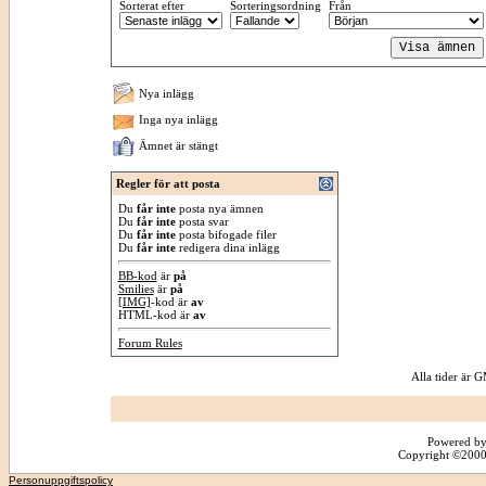
Sorterat efter
Sorteringsordning
Från
Nya inlägg
Inga nya inlägg
Ämnet är stängt
Regler för att posta
Du
får inte
posta nya ämnen
Du
får inte
posta svar
Du
får inte
posta bifogade filer
Du
får inte
redigera dina inlägg
BB-kod
är
på
Smilies
är
på
[IMG]
-kod är
av
HTML-kod är
av
Forum Rules
Alla tider är
Powered by
Copyright ©2000 -
Personuppgiftspolicy