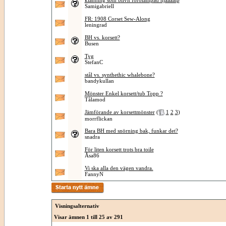
klänning som blivit förolämpad hjäääälp
Samigabriell
FR: 1908 Corset Sew-Along
leningrad
BH vs. korsett?
Busen
Tyg
StefanC
stål vs. synthethic whalebone?
bandykullan
Mönster Enkel korsett/tub Topp ?
Tålamod
Jämförande av korsettmönster
(
1
2
3
)
morrflickan
Bara BH med snörning bak, funkar det?
snadra
För liten korsett trots bra toile
Åsa86
Vi ska alla den vägen vandra.
FannyN
Visningsalternativ
Visar ämnen 1 till 25 av 291