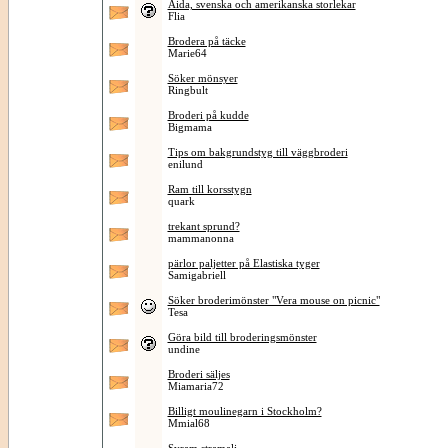
Aida, svenska och amerikanska storlekar
Flia
Brodera på täcke
Marie64
Söker mönsyer
Ringbult
Broderi på kudde
Bigmama
Tips om bakgrundstyg till väggbroderi
enilund
Ram till korsstygn
quark
trekant sprund?
mammanonna
pärlor paljetter på Elastiska tyger
Samigabriell
Söker broderimönster "Vera mouse on picnic"
Tesa
Göra bild till broderingsmönster
undine
Broderi säljes
Miamaria72
Billigt moulinegarn i Stockholm?
Mmial68