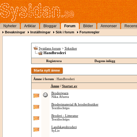
Nyheter
Artiklar
Bloggar
Forum
Bilder
Annonser
Recens
Bevakningar
Inställningar
Sök i forum
Forumregler
Sysidans forum
>
Tekniker
Handbroderi
Registrera
Dagens inlägg
Ämne i forum
: Handbroderi
Ämne
/
Startat av
Broderigarn
Nika.Afuera
Broderimaterial & brodeributiker
Textilochtips
Broderi - Litteratur
Textilochtips
Landskapsbroderi
SyLiv