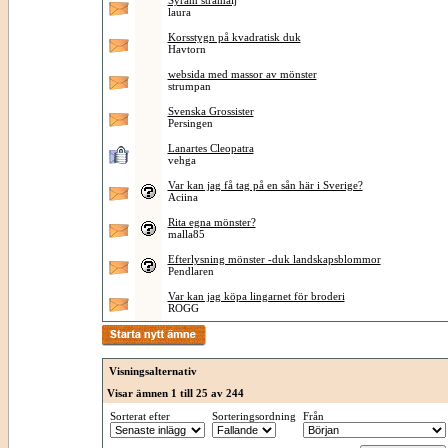
Syram stramalj
laura
Korsstygn på kvadratisk duk
Havtorn
websida med massor av mönster
strumpan
Svenska Grossister
Persingen
Lanartes Cleopatra
vehga
Var kan jag få tag på en sån här i Sverige?
Aciina
Rita egna mönster?
malla85
Efterlysning mönster -duk landskapsblommor
Pendlaren
Var kan jag köpa lingarnet för broderi
ROGG
Visningsalternativ
Visar ämnen 1 till 25 av 244
Sorterat efter
Sorteringsordning
Från