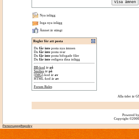
Nya inlägg
Inga nya inlägg
Ämnet är stängt
Regler för att posta
Du
får inte
posta nya ämnen
Du
får inte
posta svar
Du
får inte
posta bifogade filer
Du
får inte
redigera dina inlägg
BB-kod
är
på
Smilies
är
på
[IMG]
-kod är
av
HTML-kod är
av
Forum Rules
Alla tider är
Powered by
Copyright ©2000 -
Personuppgiftspolicy