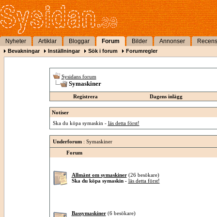
Nyheter
Artiklar
Bloggar
Forum
Bilder
Annonser
Recens
Bevakningar
Inställningar
Sök i forum
Forumregler
Sysidans forum
Symaskiner
Registrera
Dagens inlägg
Notiser
Ska du köpa symaskin -
läs detta först!
Underforum
: Symaskiner
Forum
Allmänt om symaskiner
(26 besökare)
Ska du köpa symaskin -
läs detta först!
Bassymaskiner
(6 besökare)