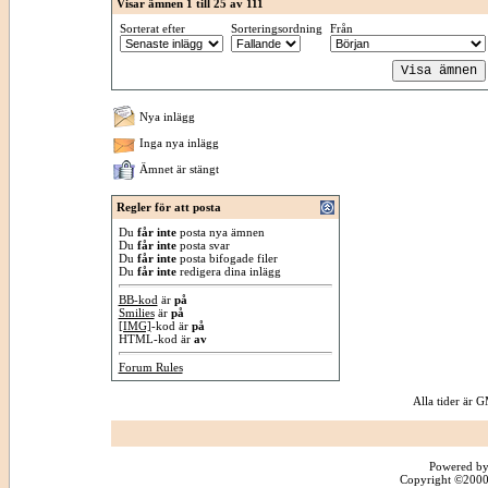
Visar ämnen 1 till 25 av 111
Sorterat efter
Sorteringsordning
Från
Nya inlägg
Inga nya inlägg
Ämnet är stängt
Regler för att posta
Du
får inte
posta nya ämnen
Du
får inte
posta svar
Du
får inte
posta bifogade filer
Du
får inte
redigera dina inlägg
BB-kod
är
på
Smilies
är
på
[IMG]
-kod är
på
HTML-kod är
av
Forum Rules
Alla tider är
Powered by
Copyright ©2000 -