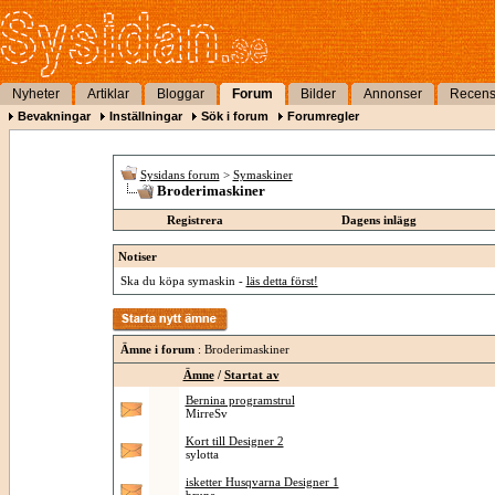
Nyheter
Artiklar
Bloggar
Forum
Bilder
Annonser
Recens
Bevakningar
Inställningar
Sök i forum
Forumregler
Sysidans forum
>
Symaskiner
Broderimaskiner
Registrera
Dagens inlägg
Notiser
Ska du köpa symaskin -
läs detta först!
Ämne i forum
: Broderimaskiner
Ämne
/
Startat av
Bernina programstrul
MirreSv
Kort till Designer 2
sylotta
isketter Husqvarna Designer 1