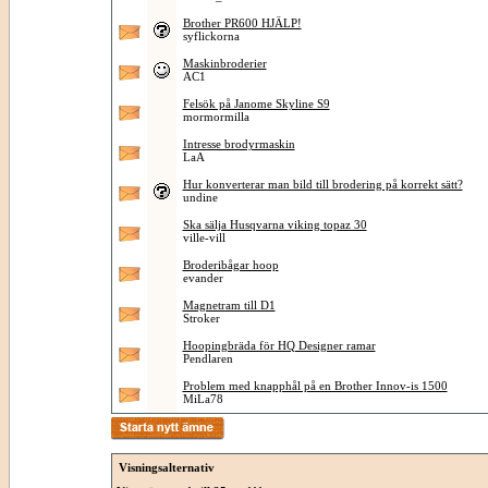
Brother PR600 HJÄLP!
syflickorna
Maskinbroderier
AC1
Felsök på Janome Skyline S9
mormormilla
Intresse brodyrmaskin
LaA
Hur konverterar man bild till brodering på korrekt sätt?
undine
Ska sälja Husqvarna viking topaz 30
ville-vill
Broderibågar hoop
evander
Magnetram till D1
Stroker
Hoopingbräda för HQ Designer ramar
Pendlaren
Problem med knapphål på en Brother Innov-is 1500
MiLa78
Visningsalternativ