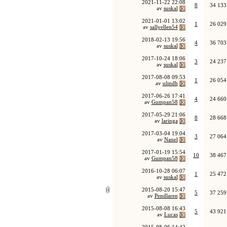
2021-11-22
22:08
8
34 133
av
suskal
2021-01-01
13:02
1
26 029
av
sallyellen54
2018-02-13
19:56
4
36 703
av
suskal
2017-10-24
18:06
3
24 237
av
suskal
2017-08-08
09:53
1
26 054
av
ulindh
2017-06-26
17:41
4
24 660
av
Gumpan58
2017-05-29
21:06
8
28 668
av
laringa
2017-03-04
19:04
3
27 064
av
Nanel
2017-01-19
15:54
10
38 467
av
Gumpan58
2016-10-28
06:07
1
25 472
av
suskal
2015-08-20
15:47
5
37 259
av
Pendlaren
2015-08-08
16:43
5
43 921
av
Lucas