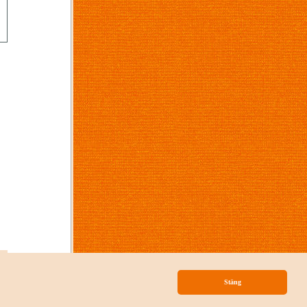
p
Stäng
nityLib
från
Mainloop