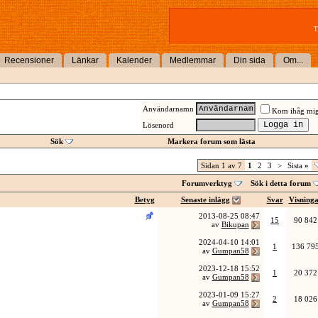
T
Recensioner
Länkar
Kalender
Medlemmar
Din sida
Om...
Användarnamn
Kom ihåg mi
Lösenord
Sök
Markera forum som lästa
Sidan 1 av 7
1
2
3
>
Sista
»
Forumverktyg
Sök i detta forum
Betyg
Senaste inlägg
Svar
Visning
2013-08-25
08:47
15
90 842
av
Bikupan
2024-04-10
14:01
1
136 79
av
Gumpan58
2023-12-18
15:52
1
20 372
av
Gumpan58
2023-01-09
15:27
2
18 026
av
Gumpan58