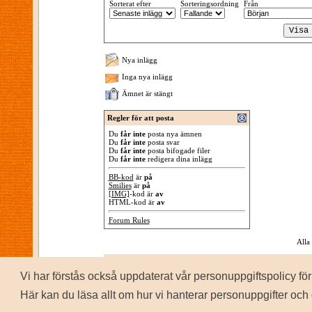
Sorterat efter
Sorteringsordning
Från
Nya inlägg
Inga nya inlägg
Ämnet är stängt
Regler för att posta
Du
får inte
posta nya ämnen
Du
får inte
posta svar
Du
får inte
posta bifogade filer
Du
får inte
redigera dina inlägg
BB-kod
är
på
Smilies
är
på
[IMG]
-kod är
av
HTML-kod är
av
Forum Rules
Alla
Vi har förstås också uppdaterat vår personuppgiftspolicy 
P
Copyrig
Här kan du läsa allt om hur vi hanterar personuppgifter och 
Personuppgiftspolicy