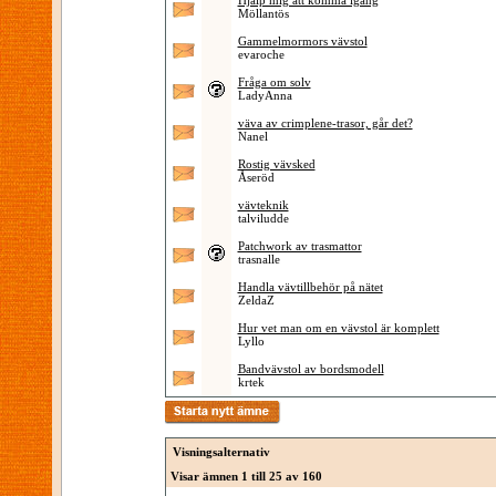
Hjälp mig att komma igång
Möllantös
Gammelmormors vävstol
evaroche
Fråga om solv
LadyAnna
väva av crimplene-trasor, går det?
Nanel
Rostig vävsked
Åseröd
vävteknik
talviludde
Patchwork av trasmattor
trasnalle
Handla vävtillbehör på nätet
ZeldaZ
Hur vet man om en vävstol är komplett
Lyllo
Bandvävstol av bordsmodell
krtek
Visningsalternativ
Visar ämnen 1 till 25 av 160