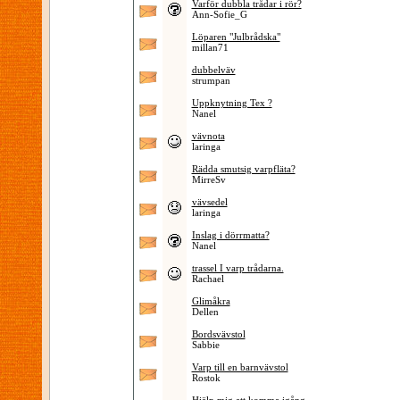
Varför dubbla trådar i rör?
Ann-Sofie_G
Löparen "Julbrådska"
millan71
dubbelväv
strumpan
Uppknytning Tex ?
Nanel
vävnota
laringa
Rädda smutsig varpfläta?
MirreSv
vävsedel
laringa
Inslag i dörrmatta?
Nanel
trassel I varp trådarna.
Rachael
Glimåkra
Dellen
Bordsvävstol
Sabbie
Varp till en barnvävstol
Rostok