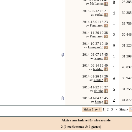
2015-08-06
14:42
0
26 385
av
Möllantös
2015-05-12
06:21
4
39 385
av
suskal
2014-12-01
16:23
1
36 759
av
Pendlaren
2014-11-26
19:38
3
30 446
av
Pendlaren
2014-10-27
10:10
6
31 523
av
Gumpan58
2014-08-07
17:45
1
31 309
av
kypert
2014-06-14
16:40
1
45 832
av
textileri
2014-01-26
17:26
4
30 942
av
ZeldaZ
2013-11-22
00:22
5
31 255
av
dolitha
2013-11-04
13:45
2
41 872
av
Stinap
Sidan 1 av 7
1
2
3
>
Sista
»
Aktiva användare för närvarande
2 (0 medlemmar & 2 gäster)