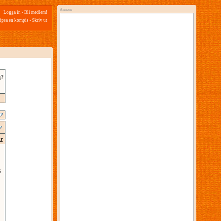
Annons
Logga in
-
Bli medlem!
ipsa en kompis
-
Skriv ut
g?
ar
5