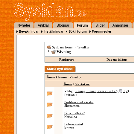
Nyheter
Artiklar
Bloggar
Forum
Bilder
Annonser
Bevakningar
Inställningar
Sök i forum
Forumregler
Sysidans forum
>
Tekniker
Vävning
Registrera
Dagens inlägg
Ämne i forum
: Vävning
Ämne
/
Startat av
Viktigt:
Ritning funnen, vem ville ha?
(
1
2
)
Delfintua
Problem med vävstol
Skapamera
Fålla drällväv?
Naftalina
Bohusvävstol
lentzen