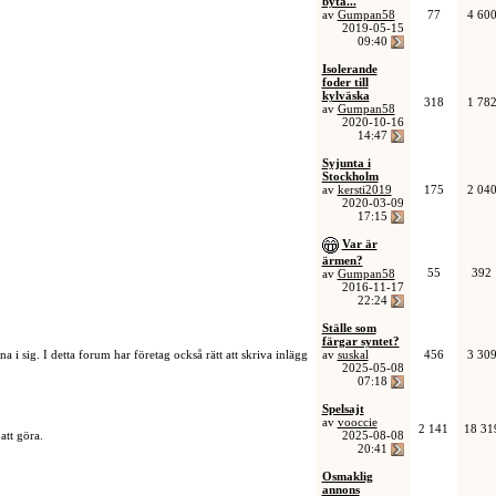
byta...
av
Gumpan58
77
4 60
2019-05-15
09:40
Isolerande
foder till
kylväska
318
1 78
av
Gumpan58
2020-10-16
14:47
Syjunta i
Stockholm
av
kersti2019
175
2 04
.
2020-03-09
17:15
Var är
ärmen?
55
392
av
Gumpan58
2016-11-17
22:24
Ställe som
färgar syntet?
i sig. I detta forum har företag också rätt att skriva inlägg
av
suskal
456
3 30
2025-05-08
07:18
Spelsajt
av
vooccie
2 141
18 31
att göra.
2025-08-08
20:41
Osmaklig
annons