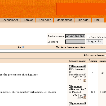
T
Recensioner
Länkar
Kalender
Medlemmar
Din sida
Om...
Användarnamn
Kom ihåg mi
Lösenord
Sök
Markera forum som lästa
Sök i detta forum
Senaste inlägg
Ämnen
Inläg
Välkommen till
UFO-forumet
av
9
60
gt våra projekt som blivit liggande.
BörjeMossrot57
2022-03-16
18:31
Någon som
säljer på Etsy?
 kommersiell eller som hobbyverksamhet. Det ska inte
av
Palap73
404
3 38
2024-01-05
13:56
Någon som vill