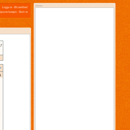
Annons
Logga in
-
Bli medlem!
ipsa en kompis
-
Skriv ut
g?
g
4