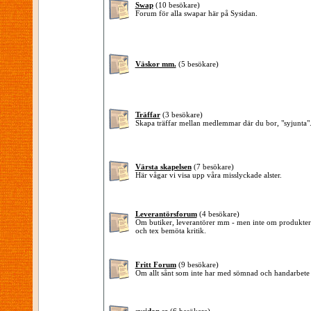
Swap
(10 besökare)
Forum för alla swapar här på Sysidan.
Väskor mm.
(5 besökare)
Träffar
(3 besökare)
Skapa träffar mellan medlemmar där du bor, "syjunta"
Värsta skapelsen
(7 besökare)
Här vågar vi visa upp våra misslyckade alster.
Leverantörsforum
(4 besökare)
Om butiker, leverantörer mm - men inte om produkterna 
och tex bemöta kritik.
Fritt Forum
(9 besökare)
Om allt sånt som inte har med sömnad och handarbete 