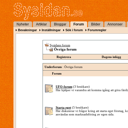
Nyheter
Artiklar
Bloggar
Forum
Bilder
Annonser
Bevakningar
Inställningar
Sök i forum
Forumregler
Sysidans forum
Övriga forum
Registrera
Dagens inlägg
Underforum
: Övriga forum
Forum
UFO-forum
(3 besökare)
Här hjälper vi varandra att komma igång att göra färdi
Starta eget
(5 besökare)
Här diskuterar vi frågor kring att starta eget företag,
användas som marknadsföring av egen sida.