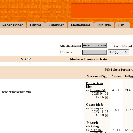
T
Recensioner
Länkar
Kalender
Medlemmar
Din sida
Om...
Användarnamn
Kom ihåg mi
Lösenord
Sök
Markera forum som lästa
Sök i detta forum
Senaste inlägg
Ämnen
Inläg
Konvertera
filer
av
Gumpan58
4 550
29 46
ill broderimaskiner mm.
2025-04-02
12:56
Gratis ideér
av
strumpan
694
4 74
2023-11-23
10:58
Japansk
stickning
)
av
Elle2187
2 211
12 42