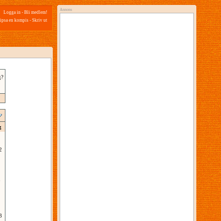
Annons
Logga in
-
Bli medlem!
ipsa en kompis
-
Skriv ut
g?
g
2
7
8