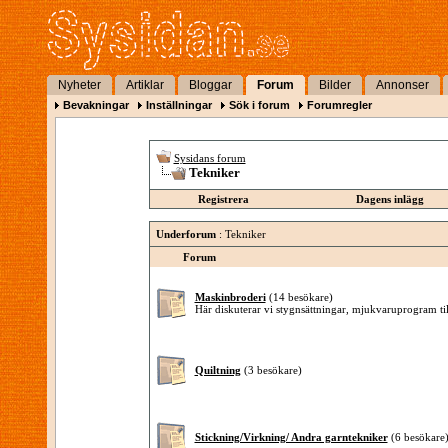
Nyheter
Artiklar
Bloggar
Forum
Bilder
Annonser
Bevakningar
Inställningar
Sök i forum
Forumregler
Sysidans forum
Tekniker
Registrera
Dagens inlägg
Underforum
: Tekniker
Forum
Maskinbroderi
(14 besökare)
Här diskuterar vi stygnsättningar, mjukvaruprogram t
Quiltning
(3 besökare)
Stickning/Virkning/ Andra garntekniker
(6 besökare