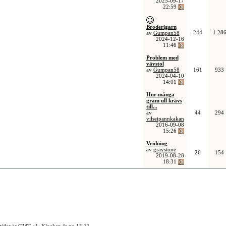
2025-09-17
22:59
Broderigarn
244
1 28
av
Gumpan58
2024-12-16
11:46
Problem med
vävstol
av
Gumpan58
161
933
2024-04-10
14:01
Hur många
gram ull krävs
till...
av
44
294
vilseipannkakan
2016-09-08
15:26
Vridning
av
graystone
26
154
2019-08-28
18:31