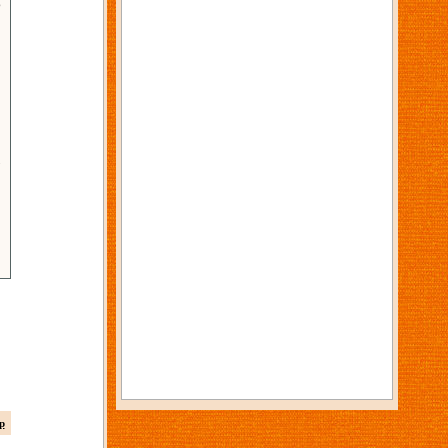
6
3
p