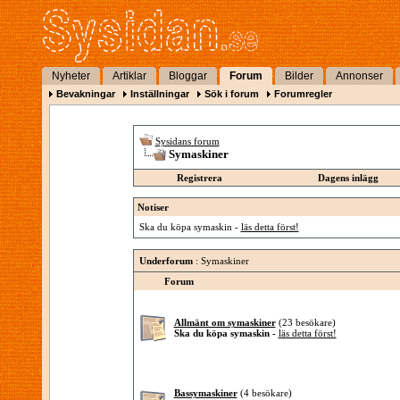
Nyheter
Artiklar
Bloggar
Forum
Bilder
Annonser
Bevakningar
Inställningar
Sök i forum
Forumregler
Sysidans forum
Symaskiner
Registrera
Dagens inlägg
Notiser
Ska du köpa symaskin -
läs detta först!
Underforum
: Symaskiner
Forum
Allmänt om symaskiner
(23 besökare)
Ska du köpa symaskin -
läs detta först!
Bassymaskiner
(4 besökare)