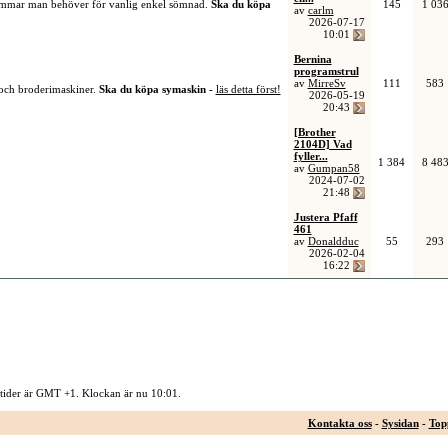
sömmar man behöver för vanlig enkel sömnad.
Ska du köpa
145
1 03
av
carlm
2026-07-17
10:01
Bernina
programstrul
av
MirreSv
111
583
 och broderimaskiner.
Ska du köpa symaskin -
läs detta först!
2026-05-19
20:43
[Brother
2104D] Vad
fyller...
1 384
8 48
av
Gumpan58
2024-07-02
21:48
Justera Pfaff
461
av
Donaldduc
55
293
2026-02-04
16:22
 tider är GMT +1. Klockan är nu
10:01
.
Kontakta oss
-
Sysidan
-
Top