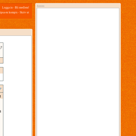
Annons
Logga in
-
Bli medlem!
ipsa en kompis
-
Skriv ut
g?
g
4