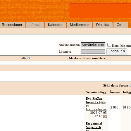
T
Recensioner
Länkar
Kalender
Medlemmar
Din sida
Om...
Användarnamn
Kom ihåg mi
Lösenord
Sök
Markera forum som lästa
Sök i detta forum
Senaste inlägg
Ämnen
Inläg
Eva ZigZag
Import - hjälp
av
2 865
18 93
historicalhoney
2026-07-05
12:18
En gammal
Singer och
en...