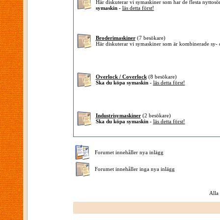
Här diskuterar vi symaskiner som har de flesta nytto
symaskin -
läs detta först!
Broderimaskiner
(7 besökare)
Här diskuterar vi symaskiner som är kombinerade sy-
Overlock / Coverlock
(8 besökare)
Ska du köpa symaskin -
läs detta först!
Industrisymaskiner
(2 besökare)
Ska du köpa symaskin -
läs detta först!
Forumet innehåller nya inlägg
Forumet innehåller inga nya inlägg
Alla