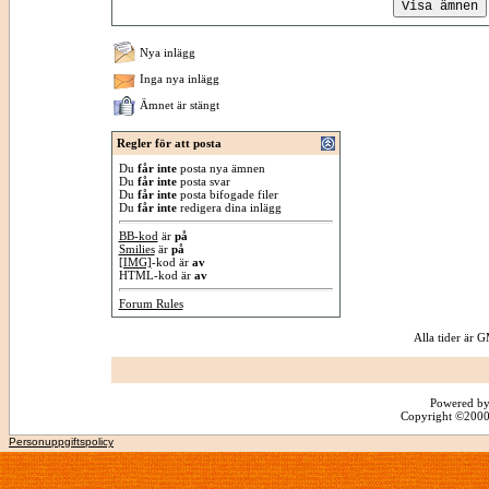
Nya inlägg
Inga nya inlägg
Ämnet är stängt
Regler för att posta
Du
får inte
posta nya ämnen
Du
får inte
posta svar
Du
får inte
posta bifogade filer
Du
får inte
redigera dina inlägg
BB-kod
är
på
Smilies
är
på
[IMG]
-kod är
av
HTML-kod är
av
Forum Rules
Alla tider är
Powered by
Copyright ©2000 -
Personuppgiftspolicy