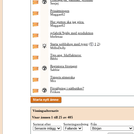
Senjej
Prissättningen
Maggan62
Hur sjutton ska jag göra.
Maggan62
syfabrik?hjälp med produktion
hhelenaa
Starta webbshop med tyger
(
1
2
)
MillisDolly
Tips ang. bluffakturor.
Bibbi
Registrera företaget
Sabbie
Timpris sömerska
Mrz
Försäljning i nätbutiker?
Fröken
Visningsalternativ
Visar ämnen 1 till 25 av 405
Sorterat efter
Sorteringsordning
Från