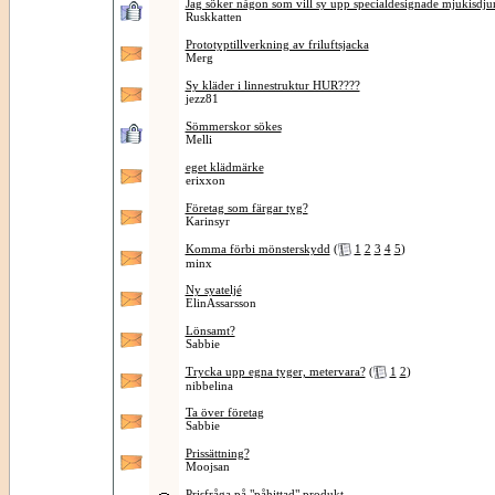
Jag söker någon som vill sy upp specialdesignade mjukisdju
Ruskkatten
Prototyptillverkning av friluftsjacka
Merg
Sy kläder i linnestruktur HUR????
jezz81
Sömmerskor sökes
Melli
eget klädmärke
erixxon
Företag som färgar tyg?
Karinsyr
Komma förbi mönsterskydd
(
1
2
3
4
5
)
minx
Ny syateljé
ElinAssarsson
Lönsamt?
Sabbie
Trycka upp egna tyger, metervara?
(
1
2
)
nibbelina
Ta över företag
Sabbie
Prissättning?
Moojsan
Prisfråga på "påhittad" produkt