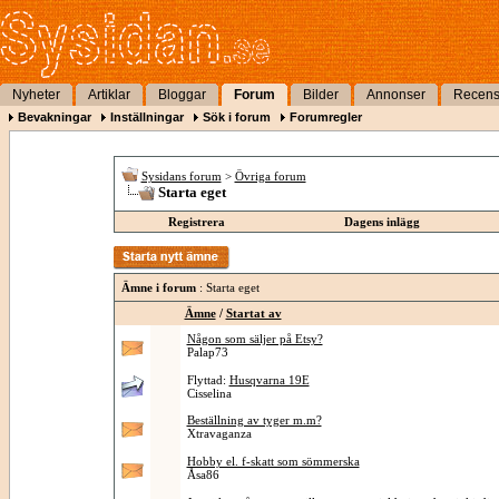
Nyheter
Artiklar
Bloggar
Forum
Bilder
Annonser
Recens
Bevakningar
Inställningar
Sök i forum
Forumregler
Sysidans forum
>
Övriga forum
Starta eget
Registrera
Dagens inlägg
Ämne i forum
: Starta eget
Ämne
/
Startat av
Någon som säljer på Etsy?
Palap73
Flyttad:
Husqvarna 19E
Cisselina
Beställning av tyger m.m?
Xtravaganza
Hobby el. f-skatt som sömmerska
Åsa86