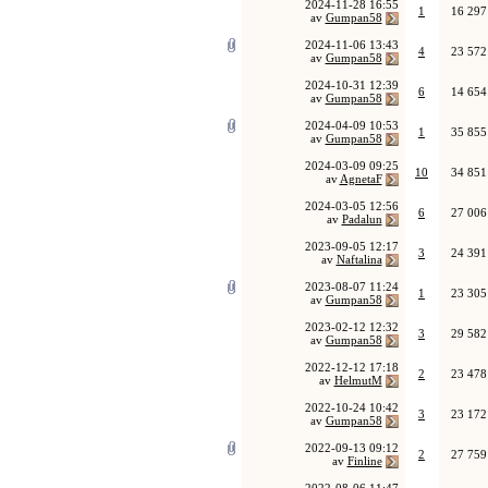
2024-11-28
16:55
1
16 297
av
Gumpan58
2024-11-06
13:43
4
23 572
av
Gumpan58
2024-10-31
12:39
6
14 654
av
Gumpan58
2024-04-09
10:53
1
35 855
av
Gumpan58
2024-03-09
09:25
10
34 851
av
AgnetaF
2024-03-05
12:56
6
27 006
av
Padalun
2023-09-05
12:17
3
24 391
av
Naftalina
2023-08-07
11:24
1
23 305
av
Gumpan58
2023-02-12
12:32
3
29 582
av
Gumpan58
2022-12-12
17:18
2
23 478
av
HelmutM
2022-10-24
10:42
3
23 172
av
Gumpan58
2022-09-13
09:12
2
27 759
av
Finline