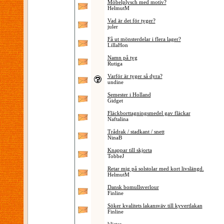
Möbelplysch med motiv?
HelmutM
Vad är det för tyger?
juler
Få ut mönsterdelar i flera lager?
LillaHon
Namn på tyg
Rutiga
Varför är tyger så dyra?
undine
Semester i Holland
Gidget
Fläckborttagningsmedel gav fläckar
Naftalina
Trådrak / stadkant / snett
NinaB
Knappar till skjorta
TobbeJ
Retar mig på solstolar med kort livslängd.
HelmutM
Dansk bomullsverlour
Finline
Söker kvalitets lakansväv till kyvertlakan
Finline