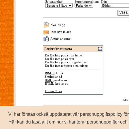
Sorterat efter
Sorteringsordning
Från
Nya inlägg
Inga nya inlägg
Ämnet är stängt
Regler för att posta
Du
får inte
posta nya ämnen
Du
får inte
posta svar
Du
får inte
posta bifogade filer
Du
får inte
redigera dina inlägg
BB-kod
är
på
Smilies
är
på
[IMG]
-kod är
av
HTML-kod är
av
Forum Rules
Alla
Vi har förstås också uppdaterat vår personuppgiftspolicy 
P
Copyrig
Här kan du läsa allt om hur vi hanterar personuppgifter och 
Personuppgiftspolicy