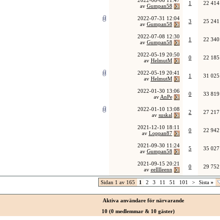
2022-08-06
11:47
1
22 414
av
Gumpan58
2022-07-31
12:04
3
25 241
av
Gumpan58
2022-07-08
12:30
1
22 340
av
Gumpan58
2022-05-19
20:50
0
22 185
av
HelmutM
2022-05-19
20:41
1
31 025
av
HelmutM
2022-01-30
13:06
0
33 819
av
AnPe
2022-01-10
13:08
2
27 217
av
suskal
2021-12-10
18:11
0
22 942
av
Loppan87
2021-09-30
11:24
5
35 027
av
Gumpan58
2021-09-15
20:21
0
29 752
av
eelllleenn
Sidan 1 av 165
1
2
3
11
51
101
>
Sista
»
Aktiva användare för närvarande
10 (0 medlemmar & 10 gäster)