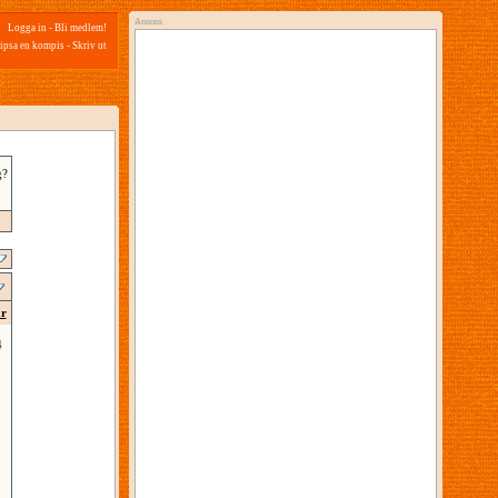
Annons
Logga in
-
Bli medlem!
ipsa en kompis
-
Skriv ut
g?
ar
4