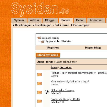
Nyheter
Artiklar
Bloggar
Forum
Bilder
Annonser
Bevakningar
Inställningar
Sök i forum
Forumregler
Sysidans forum
Tyger och tillbehör
Registrera
Dagens inlägg
Ämne i forum
: Tyger och tillbehör
Ämne
/
Startat av
Viktigt:
Tyger, material och vävtekniker - grundl
asynja
Gammal sytråd, skall man slänga?
anmar
Söker äldre ikea-tyg.
Mattias3
Vad är det för tyg i förtält
Mackan100