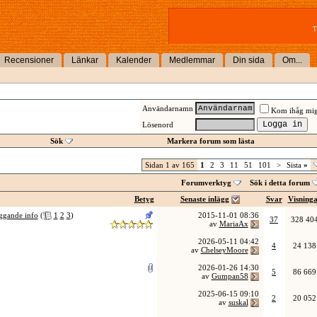
T
Recensioner
Länkar
Kalender
Medlemmar
Din sida
Om...
Användarnamn
Kom ihåg mi
Lösenord
Sök
Markera forum som lästa
Sidan 1 av 165
1
2
3
11
51
101
>
Sista
»
Forumverktyg
Sök i detta forum
Betyg
Senaste inlägg
Svar
Visning
äggande info
(
1
2
3
)
2015-11-01
08:36
37
328 40
av
MariaAx
2026-05-11
04:42
4
24 138
av
ChelseyMoore
2026-01-26
14:30
5
86 669
av
Gumpan58
2025-06-15
09:10
2
20 052
av
suskal