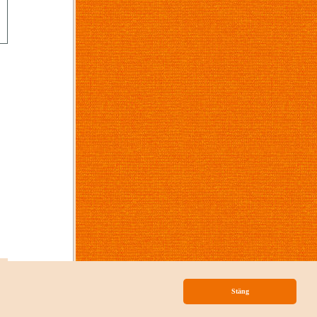
p
Stäng
nityLib
från
Mainloop