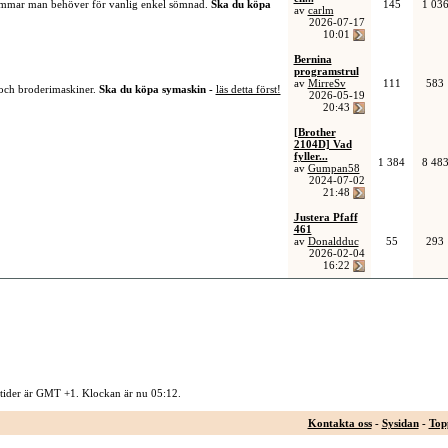
sömmar man behöver för vanlig enkel sömnad.
Ska du köpa
145
1 03
av
carlm
2026-07-17
10:01
Bernina
programstrul
av
MirreSv
111
583
 och broderimaskiner.
Ska du köpa symaskin -
läs detta först!
2026-05-19
20:43
[Brother
2104D] Vad
fyller...
1 384
8 48
av
Gumpan58
2024-07-02
21:48
Justera Pfaff
461
av
Donaldduc
55
293
2026-02-04
16:22
 tider är GMT +1. Klockan är nu
05:12
.
Kontakta oss
-
Sysidan
-
Top