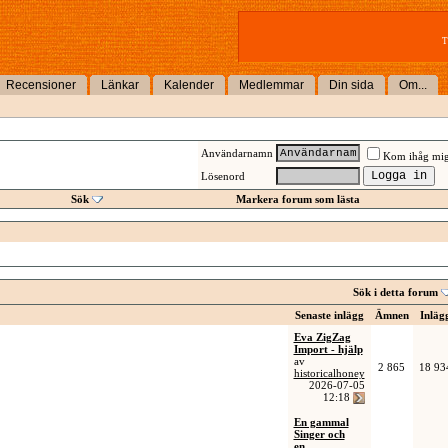
T
Recensioner
Länkar
Kalender
Medlemmar
Din sida
Om...
Användarnamn
Kom ihåg mi
Lösenord
Sök
Markera forum som lästa
Sök i detta forum
Senaste inlägg
Ämnen
Inläg
Eva ZigZag
Import - hjälp
av
2 865
18 93
historicalhoney
2026-07-05
12:18
En gammal
Singer och
en...