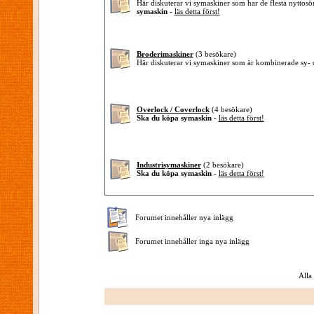
Här diskuterar vi symaskiner som har de flesta nytto
symaskin -
läs detta först!
Broderimaskiner
(3 besökare)
Här diskuterar vi symaskiner som är kombinerade sy-
Overlock / Coverlock
(4 besökare)
Ska du köpa symaskin -
läs detta först!
Industrisymaskiner
(2 besökare)
Ska du köpa symaskin -
läs detta först!
Forumet innehåller nya inlägg
Forumet innehåller inga nya inlägg
Alla