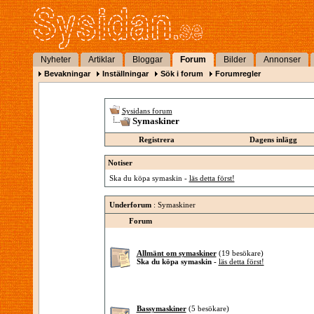
Nyheter
Artiklar
Bloggar
Forum
Bilder
Annonser
Bevakningar
Inställningar
Sök i forum
Forumregler
Sysidans forum
Symaskiner
Registrera
Dagens inlägg
Notiser
Ska du köpa symaskin -
läs detta först!
Underforum
: Symaskiner
Forum
Allmänt om symaskiner
(19 besökare)
Ska du köpa symaskin -
läs detta först!
Bassymaskiner
(5 besökare)