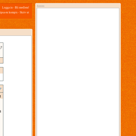
Annons
Logga in
-
Bli medlem!
ipsa en kompis
-
Skriv ut
g?
g
4