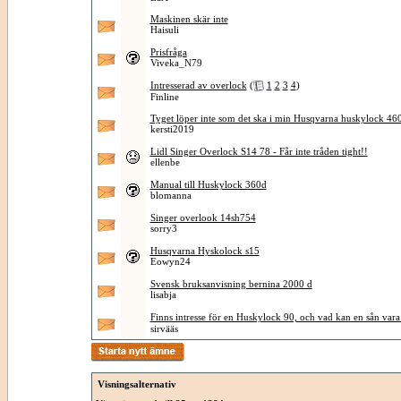
Maskinen skär inte
Haisuli
Prisfråga
Viveka_N79
Intresserad av overlock
(
1
2
3
4
)
Finline
Tyget löper inte som det ska i min Husqvarna huskylock 46
kersti2019
Lidl Singer Overlock S14 78 - Får inte tråden tight!!
ellenbe
Manual till Huskylock 360d
blomanna
Singer overlook 14sh754
sorry3
Husqvarna Hyskolock s15
Eowyn24
Svensk bruksanvisning bernina 2000 d
lisabja
Finns intresse för en Huskylock 90, och vad kan en sån vara
sirvääs
Visningsalternativ