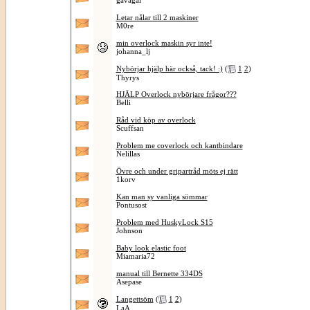
gavagai
Letar nålar till 2 maskiner
M0re
min overlock maskin syr inte!
johanna_lj
Nybörjar hjälp här också, tack! :)
(
1
2
)
Thyrys
HJÄLP Overlock nybörjare frågor???
Belli
Råd vid köp av overlock
Scuffsan
Problem me coverlock och kantbindare
Nelillas
Övre och under gripartråd möts ej rätt
1korv
Kan man sy vanliga sömmar
Pontusost
Problem med HuskyLock S15
Johnson
Baby look elastic foot
Miamaria72
manual till Bernette 334DS
Asepase
Langettsöm
(
1
2
)
LaA