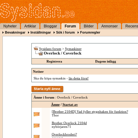
Nyheter
Artiklar
Bloggar
Forum
Bilder
Annonser
Recens
Bevakningar
Inställningar
Sök i forum
Forumregler
Sysidans forum
>
Symaskiner
Overlock / Coverlock
Registrera
Dagens inlägg
Notiser
Ska du köpa symaskin -
läs detta först!
Ämne i forum
: Overlock / Coverlock
Ämne
/
Startat av
[Brother 2104D] Vad fyller stygnhaken för funktion?
Thor
Brother Overlock 2104d
nybörjaren71
Overlockbroderi?