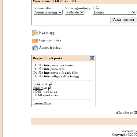
Visar ämnen 1 till 25 av 1384
Sorterat efter
Sorteringsordning
Från
Nya inlägg
Inga nya inlägg
Ämnet är stängt
Regler för att posta
Du
får inte
posta nya ämnen
Du
får inte
posta svar
Du
får inte
posta bifogade filer
Du
får inte
redigera dina inlägg
BB-kod
är
på
Smilies
är
på
[IMG]
-kod är
av
HTML-kod är
av
Forum Rules
Alla tider är
Powered by
Copyright ©2000 -