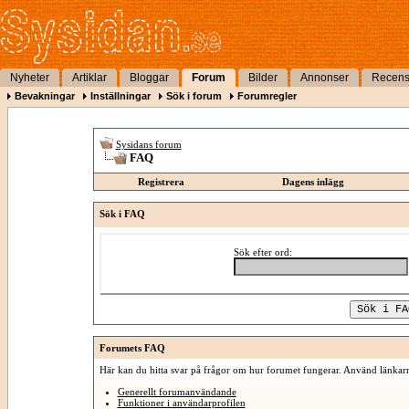
Nyheter
Artiklar
Bloggar
Forum
Bilder
Annonser
Recens
Bevakningar
Inställningar
Sök i forum
Forumregler
Sysidans forum
FAQ
Registrera
Dagens inlägg
Sök i FAQ
Sök efter ord:
Forumets FAQ
Här kan du hitta svar på frågor om hur forumet fungerar. Använd länkarna
Generellt forumanvändande
Funktioner i användarprofilen