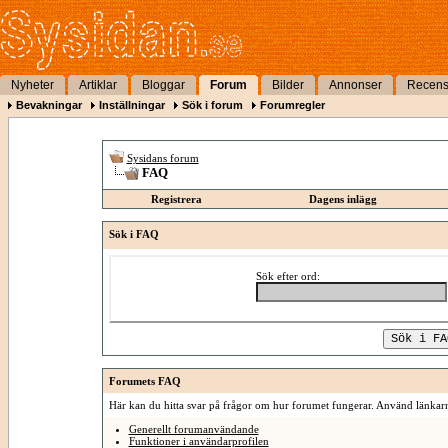
Nyheter
Artiklar
Bloggar
Forum
Bilder
Annonser
Recens
Bevakningar
Inställningar
Sök i forum
Forumregler
Sysidans forum
FAQ
Registrera
Dagens inlägg
Sök i FAQ
Sök efter ord:
Forumets FAQ
Här kan du hitta svar på frågor om hur forumet fungerar. Använd länkarna
Generellt forumanvändande
Funktioner i användarprofilen