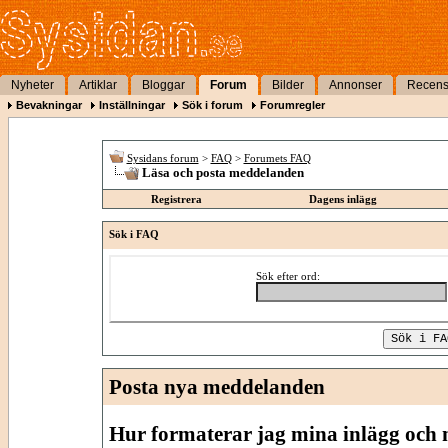
Nyheter
Artiklar
Bloggar
Forum
Bilder
Annonser
Recens
Bevakningar
Inställningar
Sök i forum
Forumregler
Sysidans forum
>
FAQ
>
Forumets FAQ
Läsa och posta meddelanden
Registrera
Dagens inlägg
Sök i FAQ
Sök efter ord:
Posta nya meddelanden
Hur formaterar jag mina inlägg och