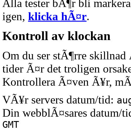
Alla tester bÃ¶r bli marker
igen,
klicka hÃ¤r
.
Kontroll av klockan
Om du ser stÃ¶rre skillna
tider Ã¤r det troligen orsake
Kontrollera Ã¤ven Ã¥r, mÃ
VÃ¥r servers datum/tid:
au
Din webblÃ¤sares datum/ti
GMT