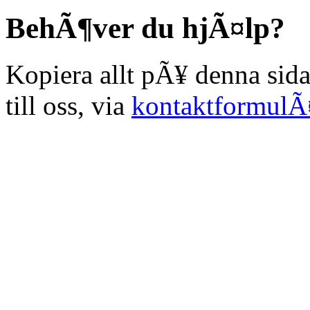
BehÃ¶ver du hjÃ¤lp?
Kopiera allt pÃ¥ denna sida 
till oss, via
kontaktformulÃ