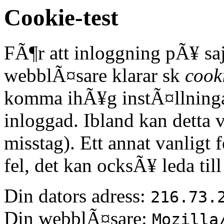
Cookie-test
FÃ¶r att inloggning pÃ¥ saj
webblÃ¤sare klarar sk
cook
komma ihÃ¥g instÃ¤llningar
inloggad. Ibland kan detta 
misstag). Ett annat vanligt 
fel, det kan ocksÃ¥ leda til
Din dators adress:
216.73.
Din webblÃ¤sare:
Mozilla