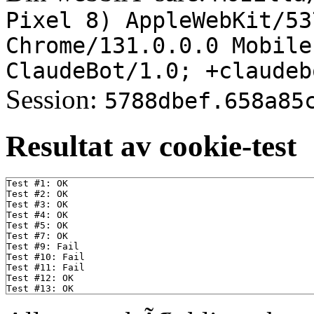
Pixel 8) AppleWebKit/53
Chrome/131.0.0.0 Mobile
ClaudeBot/1.0; +claudeb
Session:
5788dbef.658a85
Resultat av cookie-test
Test #1: OK

Test #2: OK

Test #3: OK

Test #4: OK

Test #5: OK

Test #7: OK

Test #9: Fail

Test #10: Fail

Test #11: Fail

Test #12: OK
