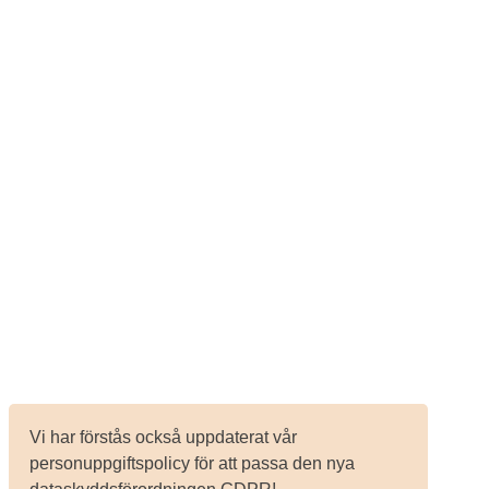
Vi har förstås också uppdaterat vår
personuppgiftspolicy för att passa den nya