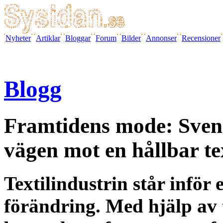
Nyheter
Artiklar
Bloggar
Forum
Bilder
Annonser
Recensioner
Blogg
Framtidens mode: Svens
vägen mot en hållbar tex
Textilindustrin står inför
förändring. Med hjälp av 